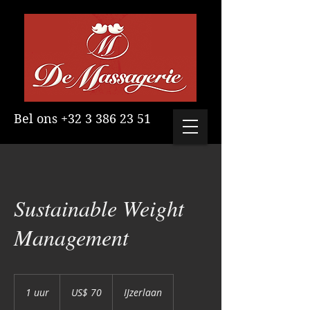
Bel ons
+32 3 386 23 51
Sustainable Weight
Management
70
Amerikaanse
1 uur
1
US$ 70
IJzerlaan
dollar
u