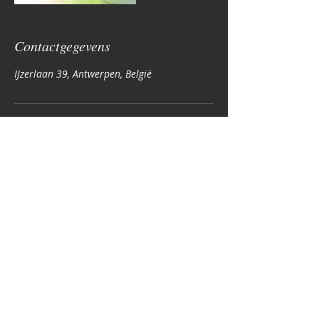
Contactgegevens
IJzerlaan 39, Antwerpen, België
De Massagerie
Ijzerlaan 39-41
2060 Antwerpen
Openingstijden
Maandag tot Vrijdag :
van 10.30 u tot 22.00u
( max. nog 1 uur tot 23.00)
Zaterdag Zondag &
feestdagen
van 12.00 tot 22.00