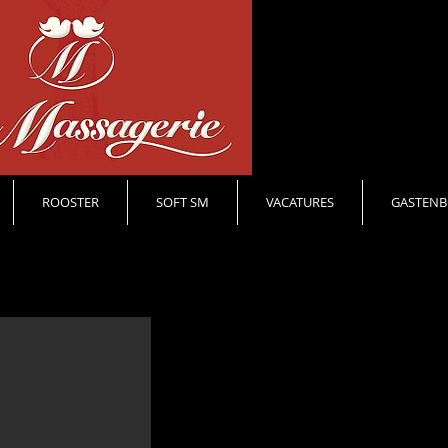
ROOSTER
SOFT SM
VACATURES
GASTENB