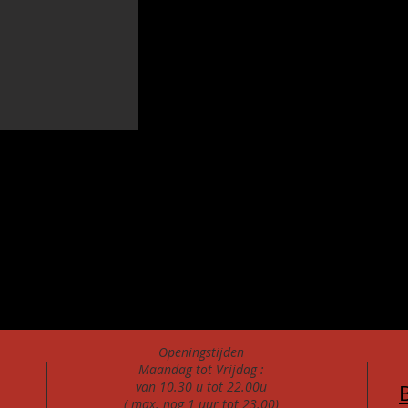
Openingstijden
Maandag tot Vrijdag :
van 10.30 u tot 22.00u
( max. nog 1 uur tot 23.00)